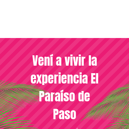
Vení a vivir la
experiencia El
Paraíso de
Paso