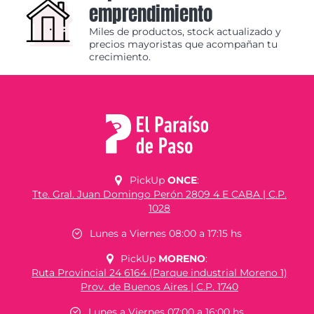
emprendimiento
Miles de productos, stock actualizado y
precios mayoristas que acompañan tu
crecimiento.
PickUp
ONCE
:
Tte. Gral. Juan Domingo Perón 2809 4 E CABA | C.P.
1028
Lunes a Viernes 08:00 a 17:15 hs
PickUp
MORENO
:
Ruta Provincial 24 6164 (Parque industrial Moreno 1)
Prov. de Buenos Aires | C.P. 1740
Lunes a Viernes 07:00 a 16:00 hs