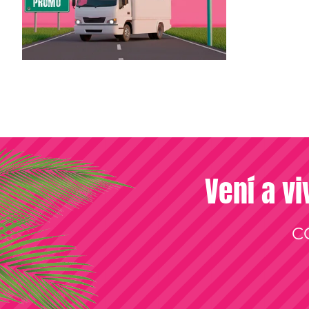
Vení a vi
C