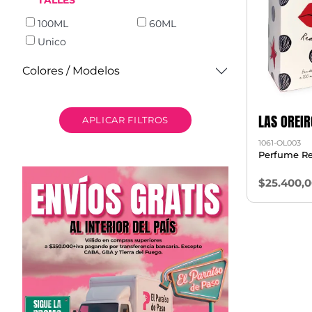
TALLES
100ML
60ML
Unico
Colores / Modelos
LAS OREIR
APLICAR FILTROS
1061-OL003
Perfume Re
$25.400,