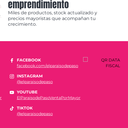
emprendimiento
Miles de productos, stock actualizado y
precios mayoristas que acompañan tu
crecimiento.
FACEBOOK
facebook.com/elparaisodepaso
INSTAGRAM
@elparaisodepaso
YOUTUBE
r
ElParaisodePasoVentaPorMayor
TIKTOK
@elparaisodepaso