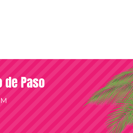
so de Paso
OM