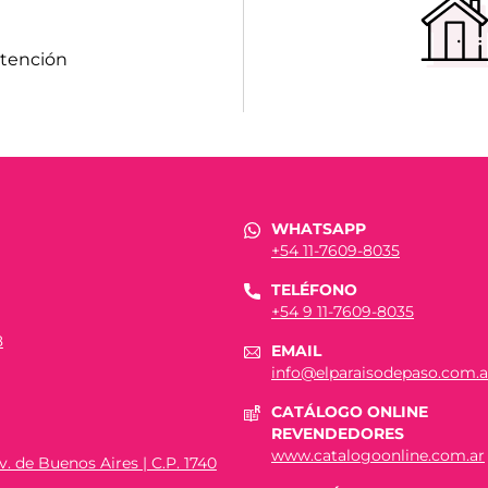
atención
WHATSAPP
+54 11-7609-8035
TELÉFONO
+54 9 11-7609-8035
8
EMAIL
info@elparaisodepaso.com.a
CATÁLOGO ONLINE
REVENDEDORES
www.catalogoonline.com.ar
. de Buenos Aires | C.P. 1740