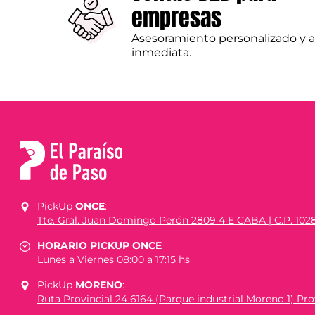
empresas
Asesoramiento personalizado y 
inmediata.
PickUp
ONCE
:
Tte. Gral. Juan Domingo Perón 2809 4 E CABA | C.P. 102
HORARIO PICKUP ONCE
Lunes a Viernes 08:00 a 17:15 hs
PickUp
MORENO
:
Ruta Provincial 24 6164 (Parque industrial Moreno 1) Prov