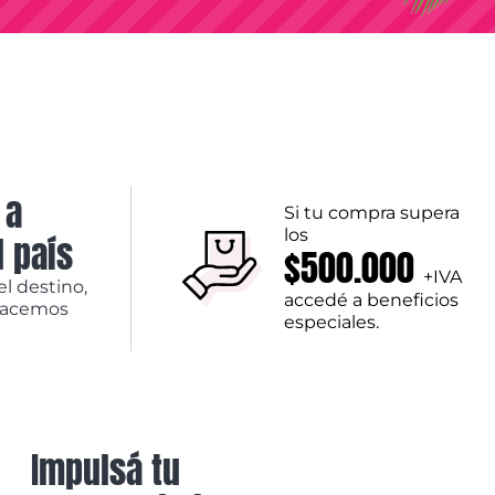
 a
Si tu compra supera
los
l país
$500.000
+IVA
el destino,
accedé a beneficios
hacemos
especiales.
Impulsá tu