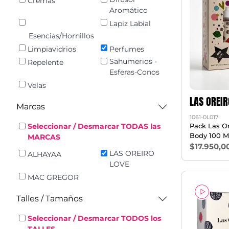
Cremas
Aromático
Lapiz Labial
Esencias/Hornillos
Limpiavidrios
Perfumes
Sahumerios -
Repelente
Esferas-Conos
Velas
LAS OREIR
Marcas
1061-0L017
Pack Las Or
Seleccionar / Desmarcar TODAS las
Body 100 Ml
MARCAS
$17.950,0
LAS OREIRO
ALHAYAA
LOVE
MAC GREGOR
Talles / Tamaños
Seleccionar / Desmarcar TODOS los