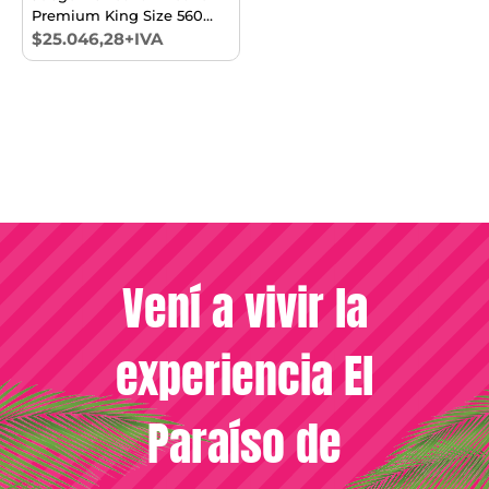
Premium King Size 560
Gr/m2
$25.046,28+IVA
Vení a vivir la
experiencia El
Paraíso de