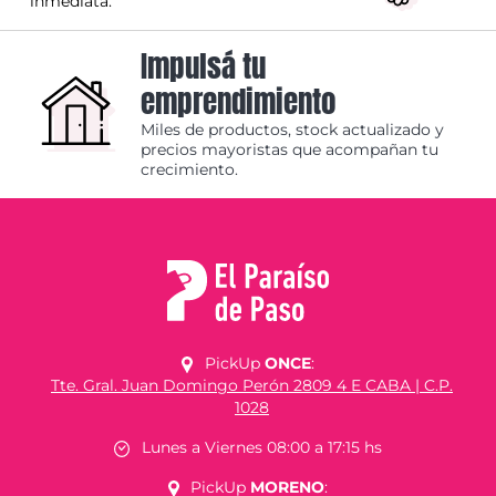
inmediata.
Impulsá tu
emprendimiento
Miles de productos, stock actualizado y
precios mayoristas que acompañan tu
crecimiento.
PickUp
ONCE
:
Tte. Gral. Juan Domingo Perón 2809 4 E CABA | C.P.
1028
Lunes a Viernes 08:00 a 17:15 hs
PickUp
MORENO
: