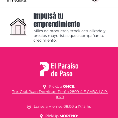
inmediata.
Impulsá tu
emprendimiento
Miles de productos, stock actualizado y
precios mayoristas que acompañan tu
crecimiento.
PickUp
ONCE
:
Tte. Gral. Juan Domingo Perón 2809 4 E CABA | C.P.
1028
Lunes a Viernes 08:00 a 17:15 hs
PickUp
MORENO
: