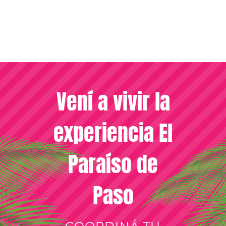
Vení a vivir la
experiencia El
Paraíso de
Paso