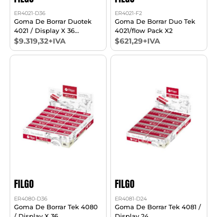
ER4021-D36
ER4021-F2
Goma De Borrar Duotek
Goma De Borrar Duo Tek
4021 / Display X 36
4021/flow Pack X2
Unidades
$9.319,32+IVA
$621,29+IVA
FILGO
FILGO
ER4080-D36
ER4081-D24
Goma De Borrar Tek 4080
Goma De Borrar Tek 4081 /
/ Display X 36
Display 24