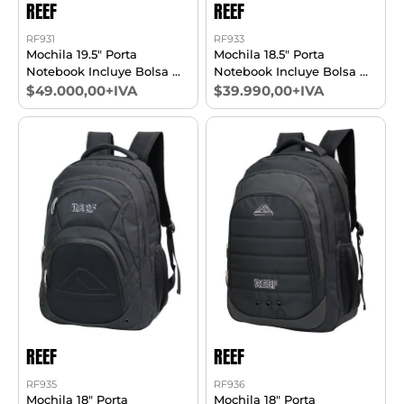
REEF
REEF
RF931
RF933
Mochila 19.5" Porta
Mochila 18.5" Porta
Notebook Incluye Bolsa De
Notebook Incluye Bolsa De
Regalo
Regalo
$49.000,00+IVA
$39.990,00+IVA
REEF
REEF
RF935
RF936
Mochila 18" Porta
Mochila 18" Porta