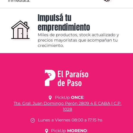
inmediata.
Impulsá tu
emprendimiento
Miles de productos, stock actualizado y
precios mayoristas que acompañan tu
crecimiento.
PickUp
ONCE
:
Tte. Gral. Juan Domingo Perón 2809 4 E CABA | C.P.
1028
Lunes a Viernes 08:00 a 17:15 hs
PickUp
MORENO
: