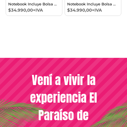
Notebook Incluye Bolsa De
Notebook Incluye Bolsa De
Regalo
Regalo
$34.990,00+IVA
$34.990,00+IVA
Vení a vivir la
experiencia El
Paraíso de