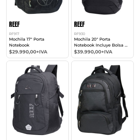
REEF
REEF
RF917
RF930
Mochila 17" Porta
Mochila 20" Porta
Notebook
Notebook Incluye Bolsa De
Regalo
$29.990,00+IVA
$39.990,00+IVA