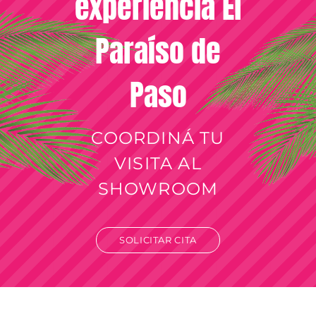
experiencia El
Paraíso de
Paso
COORDINÁ TU
VISITA AL
SHOWROOM
SOLICITAR CITA