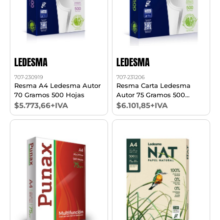
LEDESMA
LEDESMA
707-230919
707-231206
Resma A4 Ledesma Autor
Resma Carta Ledesma
70 Gramos 500 Hojas
Autor 75 Gramos 500
Hojas
$5.773,66+IVA
$6.101,85+IVA