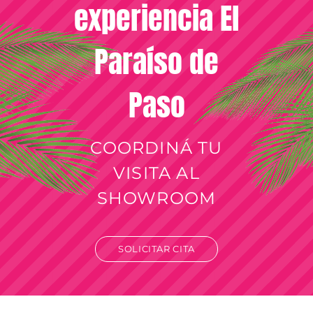
experiencia El
Paraíso de
Paso
COORDINÁ TU
VISITA AL
SHOWROOM
SOLICITAR CITA