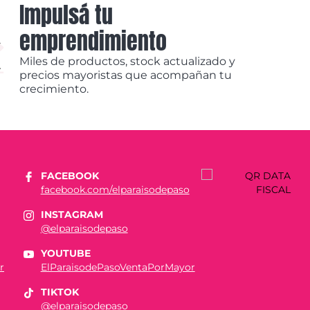
Impulsá tu
emprendimiento
Miles de productos, stock actualizado y
precios mayoristas que acompañan tu
crecimiento.
FACEBOOK
facebook.com/elparaisodepaso
INSTAGRAM
@elparaisodepaso
YOUTUBE
r
ElParaisodePasoVentaPorMayor
TIKTOK
@elparaisodepaso