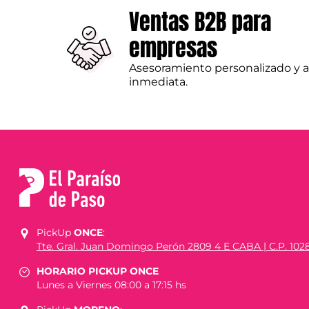
Ventas B2B para
empresas
Asesoramiento personalizado y 
inmediata.
PickUp
ONCE
:
Tte. Gral. Juan Domingo Perón 2809 4 E CABA | C.P. 102
HORARIO PICKUP ONCE
Lunes a Viernes 08:00 a 17:15 hs