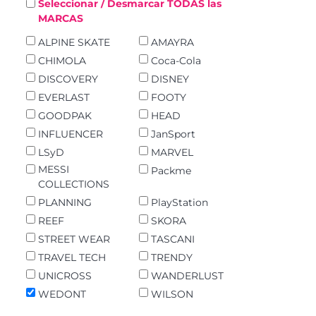
Seleccionar / Desmarcar TODAS las
MARCAS
ALPINE SKATE
AMAYRA
CHIMOLA
Coca-Cola
DISCOVERY
DISNEY
EVERLAST
FOOTY
GOODPAK
HEAD
INFLUENCER
JanSport
LSyD
MARVEL
MESSI
Packme
COLLECTIONS
PLANNING
PlayStation
REEF
SKORA
STREET WEAR
TASCANI
TRAVEL TECH
TRENDY
UNICROSS
WANDERLUST
WEDONT
WILSON