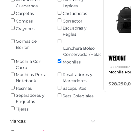
Cuadernos
Lapices
Carpetas
Cartucheras
Compas
Corrector
Escuadras y
Crayones
Reglas
Gomas de
Borrar
Lunchera Bolso
Conservador/Heladerita
WEDONT
Mochila Con
Mochilas
L-80.2000002
Carro
Mochila Po
Mochilas Porta
Resaltadores y
Notebook
Marcadores
$28.290,
Resmas
Sacapuntas
Separadores y
Sets Colegiales
Etiquetas
Tijeras
Marcas