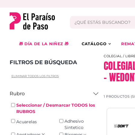
🎁 DÍA DE LA NIÑEZ 🎁
CATÁLOGO
REMA
COLEGIAL / LIBR
COLEGIA
FILTROS DE BÚSQUEDA
– WEDON
ELIMINAR TODOS LOS FILTROS
Rubro
1 PRODUCTOS (S
Seleccionar / Desmarcar TODOS los
RUBROS
Adhesivo
Acuarelas
Sintetico
Anotadores Y
Biromes y