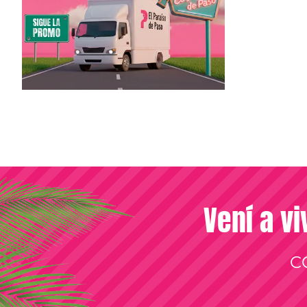
Vení a vi
C