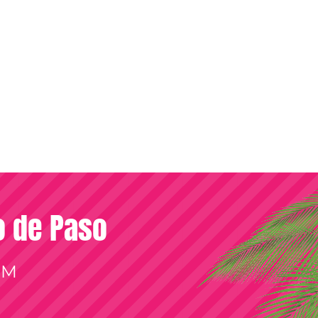
so de Paso
OM