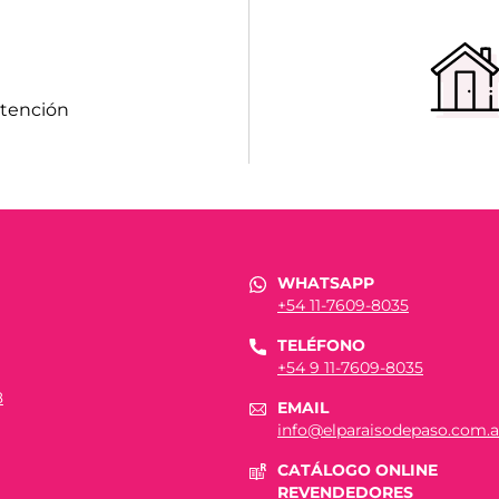
atención
WHATSAPP
+54 11-7609-8035
TELÉFONO
+54 9 11-7609-8035
8
EMAIL
info@elparaisodepaso.com.a
CATÁLOGO ONLINE
REVENDEDORES