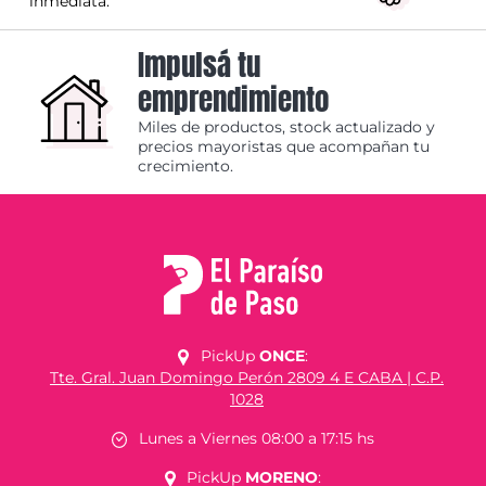
inmediata.
Impulsá tu
emprendimiento
Miles de productos, stock actualizado y
precios mayoristas que acompañan tu
crecimiento.
PickUp
ONCE
:
Tte. Gral. Juan Domingo Perón 2809 4 E CABA | C.P.
1028
Lunes a Viernes 08:00 a 17:15 hs
PickUp
MORENO
: