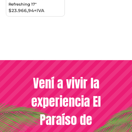
Refreshing 17"
$23.966,94+IVA
Vení a vivir la
experiencia El
Paraíso de