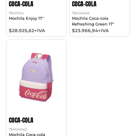
COCA-COLA
COCA-COLA
78411004
78412404K
Mochila Enjoy 17''
Mochila Coca-cola
Refreshing Green 17"
$28.925,62+IVA
$23.966,94+IVA
COCA-COLA
78412404Q
Mochila Coca-cola