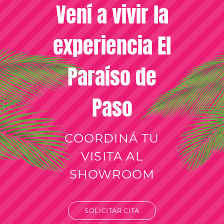
Vení a vivir la
experiencia El
Paraíso de
Paso
COORDINÁ TU
VISITA AL
SHOWROOM
SOLICITAR CITA