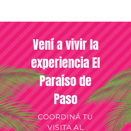
Vení a vivir la
experiencia El
Paraíso de
Paso
COORDINÁ TU
VISITA AL