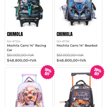
CHIMOLA
CHIMOLA
524-BT324
524-BT316
Mochila Carro 14" Racing
Mochila Carro 14" Bearbot
Car
$61.000,00+IVA
$61.000,00+IVA
$48.800,00+IVA
$48.800,00+IVA
20%
10%
OFF
OFF