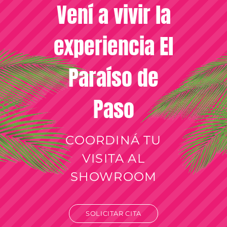
Vení a vivir la
experiencia El
Paraíso de
Paso
COORDINÁ TU
VISITA AL
SHOWROOM
SOLICITAR CITA