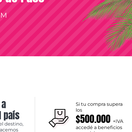
OM
 a
Si tu compra supera
los
l país
$500.000
+IVA
el destino,
accedé a beneficios
hacemos