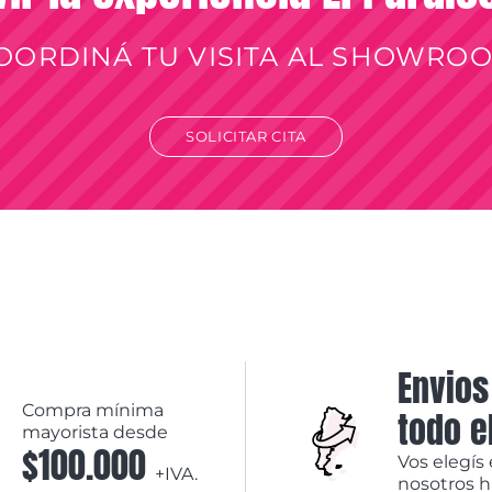
OORDINÁ TU VISITA AL SHOWRO
SOLICITAR CITA
Envios
Compra mínima
todo e
mayorista desde
$100.000
Vos elegís 
+IVA.
nosotros 