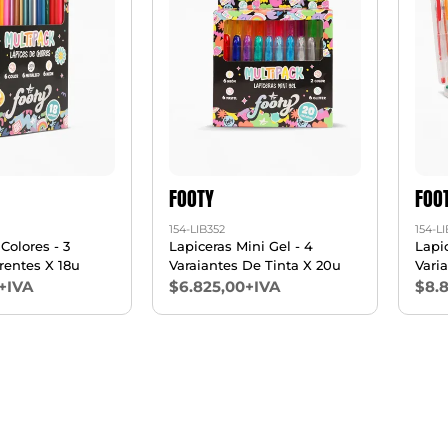
FOOTY
FOO
154-LIB352
154-L
Colores - 3
Lapiceras Mini Gel - 4
Lapic
erentes X 18u
Varaiantes De Tinta X 20u
Vari
+IVA
$6.825,00+IVA
$8.