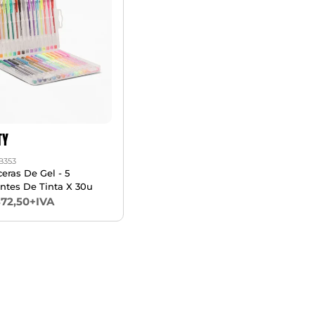
TY
IB353
eras De Gel - 5
antes De Tinta X 30u
872,50+IVA