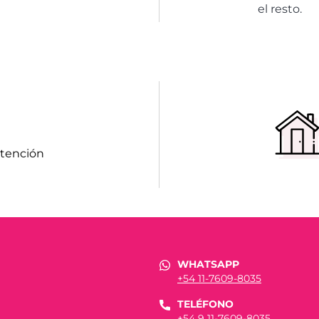
el resto.
atención
WHATSAPP
+54 11-7609-8035
TELÉFONO
+54 9 11-7609-8035