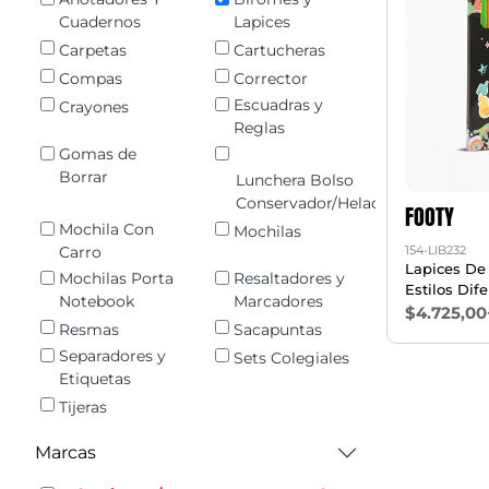
Cuadernos
Lapices
Carpetas
Cartucheras
Compas
Corrector
Escuadras y
Crayones
Reglas
Gomas de
Borrar
Lunchera Bolso
Conservador/Heladerita
FOOTY
Mochila Con
Mochilas
154-LIB232
Carro
Lapices De 
Mochilas Porta
Resaltadores y
Estilos Dif
Notebook
Marcadores
$4.725,00
Resmas
Sacapuntas
Separadores y
Sets Colegiales
Etiquetas
Tijeras
Marcas