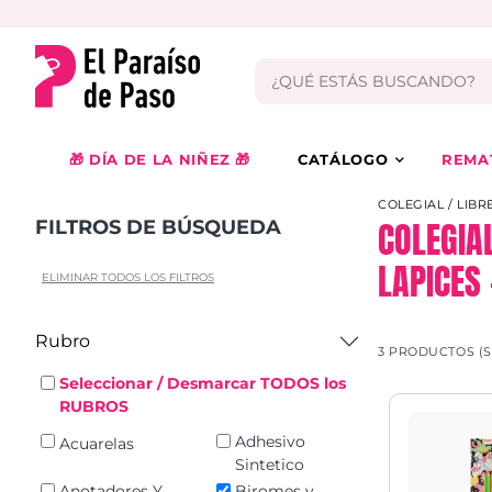
🎁 DÍA DE LA NIÑEZ 🎁
CATÁLOGO
REMA
COLEGIAL / LIBR
COLEGIA
FILTROS DE BÚSQUEDA
LAPICES 
ELIMINAR TODOS LOS FILTROS
Rubro
3 PRODUCTOS (
Seleccionar / Desmarcar TODOS los
RUBROS
Adhesivo
Acuarelas
Sintetico
Anotadores Y
Biromes y