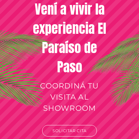
Vení a vivir la
experiencia El
Paraíso de
Paso
COORDINÁ TU
VISITA AL
SHOWROOM
SOLICITAR CITA