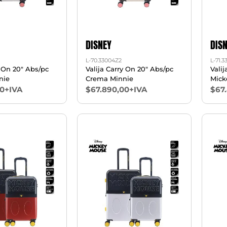
DISNEY
DIS
L-70.33004Z2
L-71.
y On 20" Abs/pc
Valija Carry On 20" Abs/pc
Valija
nie
Crema Minnie
Mick
00+IVA
$67.890,00+IVA
$67