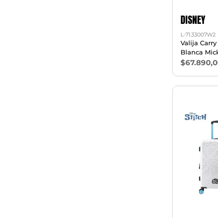
DISNEY
L-71.33007W2
Valija Carr
Blanca Mic
$67.890,