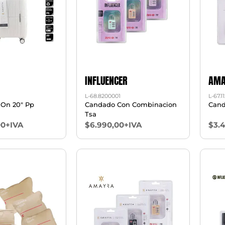
INFLUENCER
AMA
L-68.8200001
L-67.1
y On 20" Pp
Candado Con Combinacion
Cand
Tsa
00+IVA
$6.990,00+IVA
$3.