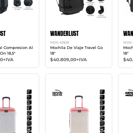
ST
WANDERLUST
WAN
MDX-43929
MDX-
al Compresion Al
Mochila De Viaje Travel Go
Moch
 On 18,5"
18"
18"
00+IVA
$40.809,00+IVA
$40