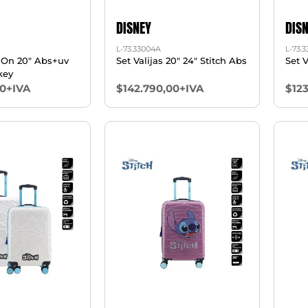
DISNEY
DIS
L-73.33004A
L-73.
y On 20" Abs+uv
Set Valijas 20" 24" Stitch Abs
Set V
key
00+IVA
$142.790,00+IVA
$12