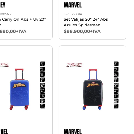
NEY
MARVEL
33005N2
L-75.33001A
a Carry On Abs + Uv 20"
Set Valijas 20" 24" Abs
h
Azules Spiderman
.890,00+IVA
$98.900,00+IVA
VEL
MARVEL