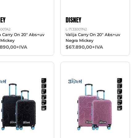
NEY
DISNEY
33007A2
L-71.33007N2
ja Carry On 20" Abs+uv
Valija Carry On 20" Abs+uv
 Mickey
Negra Mickey
.890,00+IVA
$67.890,00+IVA