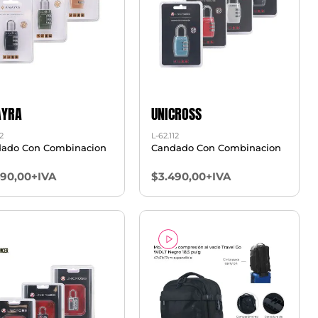
YRA
UNICROSS
12
L-62.112
ado Con Combinacion
Candado Con Combinacion
490,00+IVA
$3.490,00+IVA