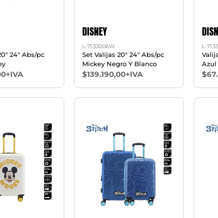
DISNEY
DIS
L-71.33006W
L-71.
 20" 24" Abs/pc
Set Valijas 20" 24" Abs/pc
Vali
ey
Mickey Negro Y Blanco
Azul
00+IVA
$139.190,00+IVA
$67