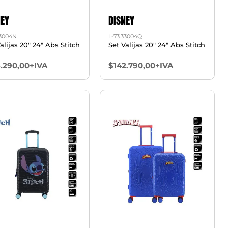
NEY
DISNEY
33004N
L-73.33004Q
alijas 20" 24" Abs Stitch
Set Valijas 20" 24" Abs Stitch
3.290,00+IVA
$142.790,00+IVA