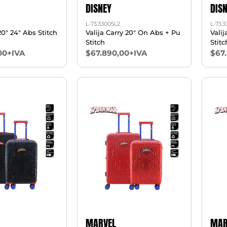
DISNEY
DIS
L-73.33005L2
L-73.
20" 24" Abs Stitch
Valija Carry 20" On Abs + Pu
Valij
Stitch
Stitc
00+IVA
$67.890,00+IVA
$67
MARVEL
MAR