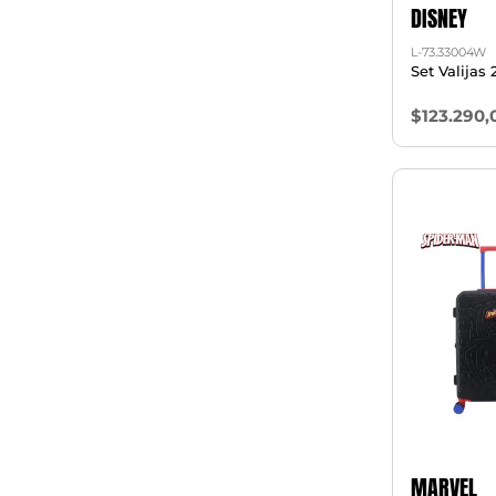
DISNEY
L-73.33004W
Set Valijas 
$123.290,
MARVEL