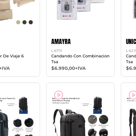
AMAYRA
UNI
L-67.111
L-62.11
 De Viaje 6
Candando Con Combinacion
Cand
Tsa
Tsa
+IVA
$6.990,00+IVA
$6.