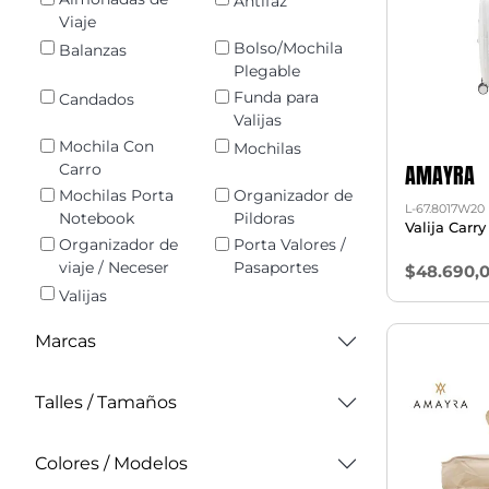
Antifaz
Viaje
Bolso/Mochila
Balanzas
Plegable
Funda para
Candados
Valijas
Mochila Con
Mochilas
AMAYRA
Carro
Mochilas Porta
Organizador de
L-67.8017W20
Notebook
Pildoras
Valija Carr
Organizador de
Porta Valores /
viaje / Neceser
Pasaportes
$48.690,
Valijas
Marcas
Talles / Tamaños
Colores / Modelos