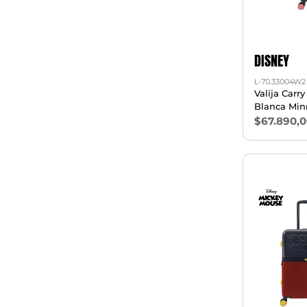
DISNEY
L-70.33004W2
Valija Carr
Blanca Min
$67.890,