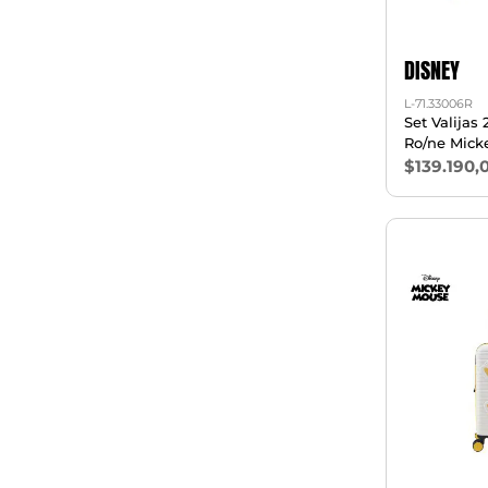
DISNEY
L-71.33006R
Set Valijas
Ro/ne Mick
$139.190,