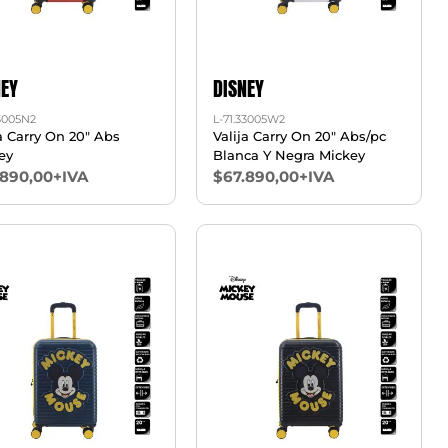
NEY
DISNEY
33005N2
L-71.33005W2
 Carry On 20" Abs
Valija Carry On 20" Abs/pc
ey
Blanca Y Negra Mickey
.890,00+IVA
$67.890,00+IVA