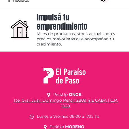
inmediata.
Impulsá tu
emprendimiento
Miles de productos, stock actualizado y
precios mayoristas que acompañan tu
crecimiento.
PickUp
ONCE
:
Tte. Gral. Juan Domingo Perón 2809 4 E CABA | C.P.
1028
Lunes a Viernes 08:00 a 17:15 hs
PickUp
MORENO
: