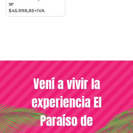
18"
$45.998,85+IVA
Vení a vivir la
experiencia El
Paraíso de