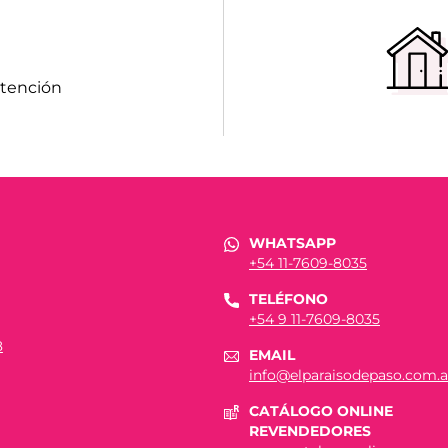
atención
WHATSAPP
+54 11-7609-8035
TELÉFONO
+54 9 11-7609-8035
8
EMAIL
info@elparaisodepaso.com.a
CATÁLOGO ONLINE
REVENDEDORES