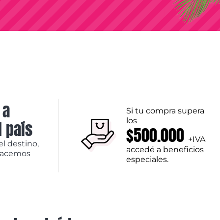
 a
Si tu compra supera
los
l país
$500.000
+IVA
el destino,
accedé a beneficios
hacemos
especiales.