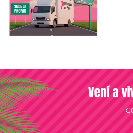
Vení a vi
C