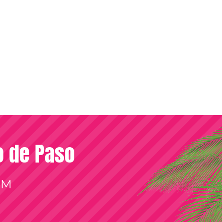
so de Paso
OM