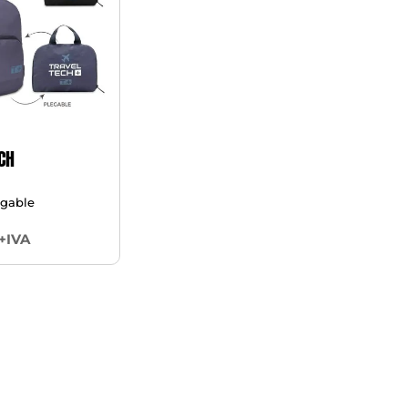
CH
egable
+IVA