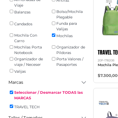
Antifaz
Viaje
Bolso/Mochila
Balanzas
Plegable
Funda para
Candados
Valijas
Mochila Con
Mochilas
Carro
Mochilas Porta
Organizador de
TRAVEL TE
Notebook
Pildoras
Organizador de
Porta Valores /
20P-17820B
viaje / Neceser
Pasaportes
Mochila Ple
Valijas
$7.300,00
Marcas
Seleccionar / Desmarcar TODAS las
MARCAS
TRAVEL TECH
Talles / Tamaños