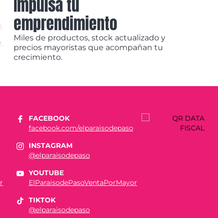
Impulsá tu
emprendimiento
Miles de productos, stock actualizado y
precios mayoristas que acompañan tu
crecimiento.
FACEBOOK
facebook.com/elparaisodepaso
INSTAGRAM
@elparaisodepaso
YOUTUBE
r
ElParaisodePasoVentaPorMayor
TIKTOK
@elparaisodepaso