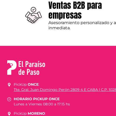
Ventas B2B para
empresas
Asesoramiento personalizado y 
inmediata.
PickUp
ONCE
:
Tte. Gral. Juan Domingo Perón 2809 4 E CABA | C.P. 102
HORARIO PICKUP ONCE
Lunes a Viernes 08:00 a 17:15 hs
PickUp
MORENO
: