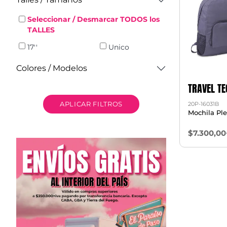
Seleccionar / Desmarcar TODOS los
TALLES
17''
Unico
Colores / Modelos
TRAVEL TE
APLICAR FILTROS
20P-16031B
Mochila Pl
$7.300,00