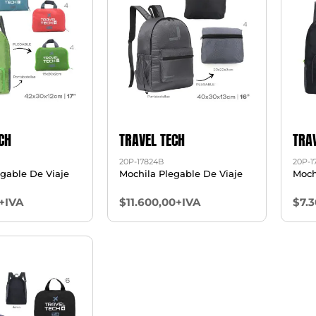
CH
TRAVEL TECH
TRA
20P-17824B
20P-1
gable De Viaje
Mochila Plegable De Viaje
Mochi
+IVA
$11.600,00+IVA
$7.