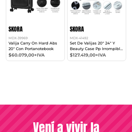
SKORA
SKORA
MDX-39969
MDX-41492
Valija Carry On Hard Abs
Set De Valijas 20" 24" Y
20" Con Portanotebook
Beauty Case Pp Irrompible
Viral
$60.079,00+IVA
$127.419,00+IVA
Vení a vivir la