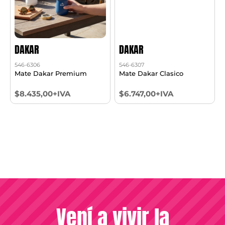
DAKAR
DAKAR
546-6306
546-6307
Mate Dakar Premium
Mate Dakar Clasico
$8.435,00+IVA
$6.747,00+IVA
Vení a vivir la