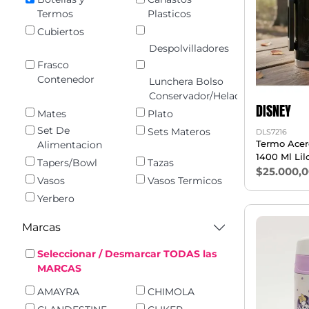
Termos
Plasticos
Cubiertos
Despolvilladores
Frasco
Contenedor
Lunchera Bolso
Conservador/Heladerita
DISNEY
Mates
Plato
Set De
Sets Materos
DLS7216
Termo Acer
Alimentacion
1400 Ml Lilo
Tapers/Bowl
Tazas
$25.000,
Vasos
Vasos Termicos
Yerbero
Marcas
Seleccionar / Desmarcar TODAS las
MARCAS
AMAYRA
CHIMOLA