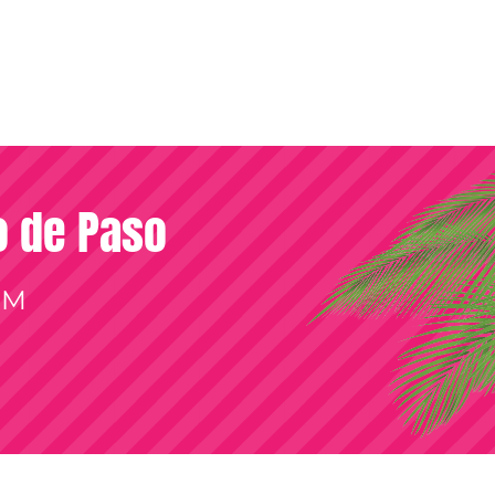
so de Paso
OM