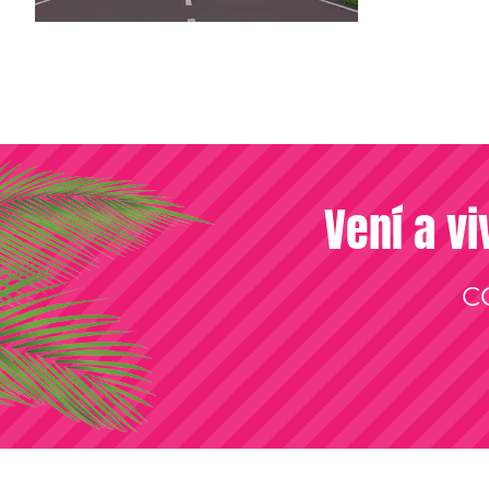
Vení a vi
C