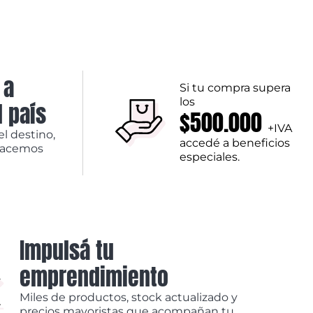
 a
Si tu compra supera
los
l país
$500.000
+IVA
el destino,
accedé a beneficios
hacemos
especiales.
Impulsá tu
emprendimiento
Miles de productos, stock actualizado y
precios mayoristas que acompañan tu