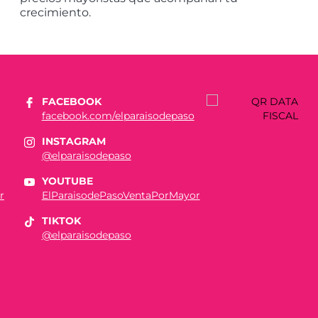
crecimiento.
FACEBOOK
facebook.com/elparaisodepaso
INSTAGRAM
@elparaisodepaso
YOUTUBE
r
ElParaisodePasoVentaPorMayor
TIKTOK
@elparaisodepaso