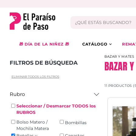
🎁 DÍA DE LA NIÑEZ 🎁
CATÁLOGO
REMA
BAZAR Y MATES
BAZAR Y
FILTROS DE BÚSQUEDA
ELIMINAR TODOS LOS FILTROS
11 PRODUCTOS (
Rubro
Seleccionar / Desmarcar TODOS los
RUBROS
Bolso Matero /
Bombillas
Mochila Matera
Botellas y
Canastos