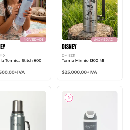
¡NOVEDAD!
¡NOVEDAD!
NEY
DISNEY
340
DMI8331
lla Termica Stitch 600
Termo Minnie 1300 Ml
.500,00+IVA
$25.000,00+IVA