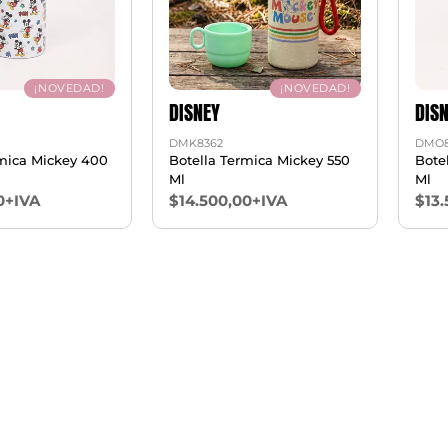
¡NOVEDAD!
¡NOVEDAD!
DISNEY
DIS
DMK8362
DMO8
rmica Mickey 400
Botella Termica Mickey 550
Bote
Ml
Ml
0+IVA
$14.500,00+IVA
$13