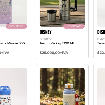
¡NOVEDAD!
¡NOVEDAD!
DISNEY
DIS
DMK8330
DMK8
rmica Minnie 300
Termo Mickey 1300 Ml
Term
0+IVA
$25.000,00+IVA
$22