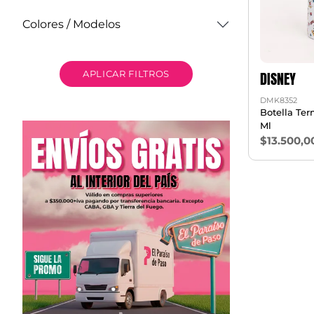
Colores / Modelos
DISNEY
APLICAR FILTROS
DMK8352
Botella Te
Ml
$13.500,0