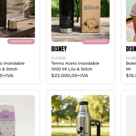
¡NOVEDAD!
¡NOVEDAD!
DISNEY
DIS
DLS7220
DLS8
o Inoxidable
Termo Acero Inoxidable
Bote
 & Stitch
1000 Ml Lilo & Stitch
Ml
00+IVA
$22.000,00+IVA
$16