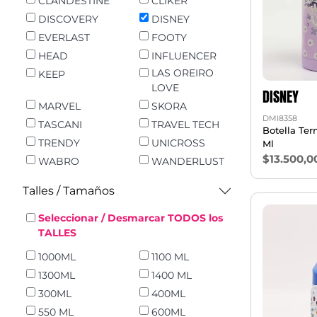
CLANDESTINE
CLIKER
DISCOVERY
DISNEY
EVERLAST
FOOTY
HEAD
INFLUENCER
LAS OREIRO
KEEP
LOVE
DISNEY
MARVEL
SKORA
DMI8358
TASCANI
TRAVEL TECH
Botella Te
TRENDY
UNICROSS
Ml
$13.500,0
WABRO
WANDERLUST
Talles / Tamaños
Seleccionar / Desmarcar TODOS los
TALLES
1000ML
1100 ML
1300ML
1400 ML
300ML
400ML
550 ML
600ML