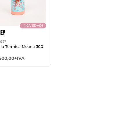
¡NOVEDAD!
NEY
357
lla Termica Moana 300
.500,00+IVA