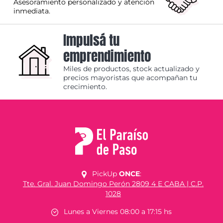
Asesoramiento personalizado y atención
inmediata.
Impulsá tu
emprendimiento
Miles de productos, stock actualizado y
precios mayoristas que acompañan tu
crecimiento.
PickUp
ONCE
:
Tte. Gral. Juan Domingo Perón 2809 4 E CABA | C.P.
1028
Lunes a Viernes 08:00 a 17:15 hs