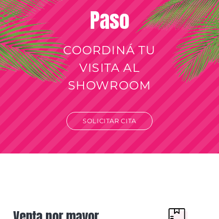
Paso
COORDINÁ TU
VISITA AL
SHOWROOM
SOLICITAR CITA
Venta por mayor