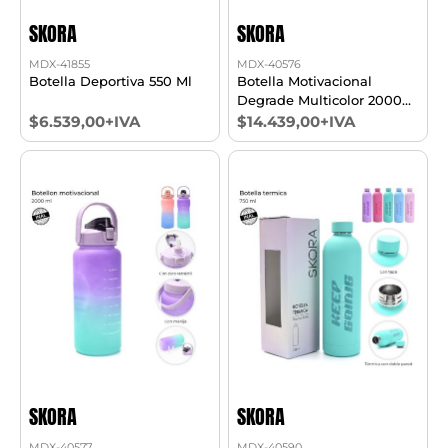
SKORA
SKORA
MDX-41855
MDX-40576
Botella Deportiva 550 Ml
Botella Motivacional
Degrade Multicolor 2000
Ml
$6.539,00+IVA
$14.439,00+IVA
SKORA
SKORA
MDX-40577
MDX-40590