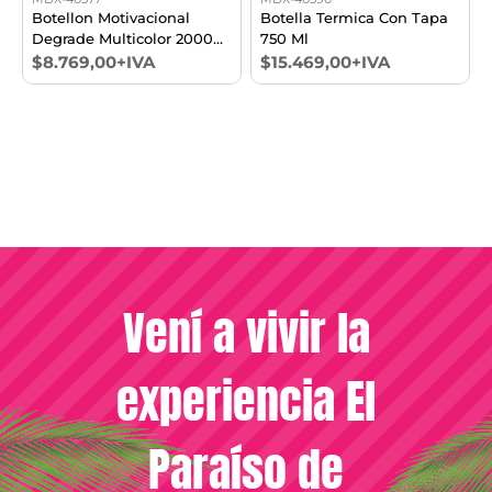
Botellon Motivacional
Botella Termica Con Tapa
Degrade Multicolor 2000
750 Ml
Ml
$8.769,00+IVA
$15.469,00+IVA
Vení a vivir la
experiencia El
Paraíso de