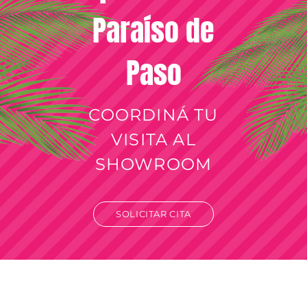
Paraíso de
Paso
COORDINÁ TU
VISITA AL
SHOWROOM
SOLICITAR CITA