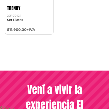
TRENDY
20P-30424
Set Platos
$11.900,00+IVA
Vení a vivir la
experiencia El