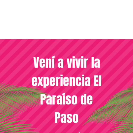
Vení a vivir la
experiencia El
Paraíso de
Paso