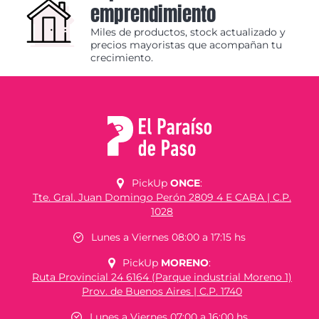
emprendimiento
Miles de productos, stock actualizado y
precios mayoristas que acompañan tu
crecimiento.
PickUp
ONCE
:
Tte. Gral. Juan Domingo Perón 2809 4 E CABA | C.P.
1028
Lunes a Viernes 08:00 a 17:15 hs
PickUp
MORENO
:
Ruta Provincial 24 6164 (Parque industrial Moreno 1)
Prov. de Buenos Aires | C.P. 1740
Lunes a Viernes 07:00 a 16:00 hs