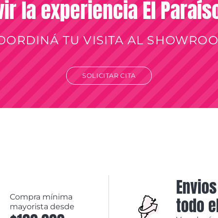
vir la experiencia El Paraí
OORDINÁ TU VISITA AL SHOWRO
SOLICITAR CITA
Envios
Compra mínima
todo e
mayorista desde