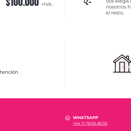
$100.000
Vos elegís 
+IVA.
nosotros 
el resto.
atención
WHATSAPP
+54 11-7609-8035