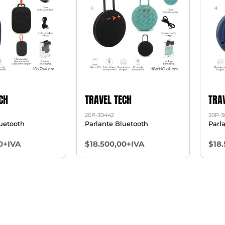
CH
TRAVEL TECH
TRA
20P-30442
20P-3
uetooth
Parlante Bluetooth
Parl
0+IVA
$18.500,00+IVA
$18