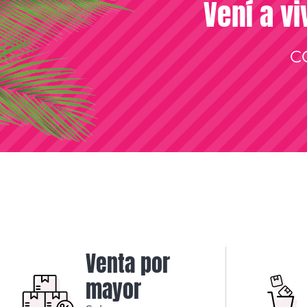
Vení a vi
C
Venta por
mayor