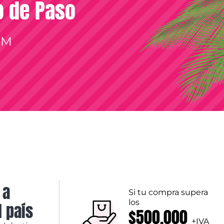
so de Paso
OM
 a
Si tu compra supera
los
l país
$500.000
+IVA