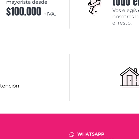
todo e
mayorista desde
$100.000
Vos elegís 
+IVA.
nosotros 
el resto.
atención
WHATSAPP