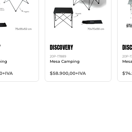
Y
DISCOVERY
DIS
20P-17889
20P-1
ing
Mesa Camping
Mes
0+IVA
$58.900,00+IVA
$74