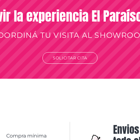
vir la experiencia El Paraí
OORDINÁ TU VISITA AL SHOWRO
SOLICITAR CITA
Envios
Compra mínima