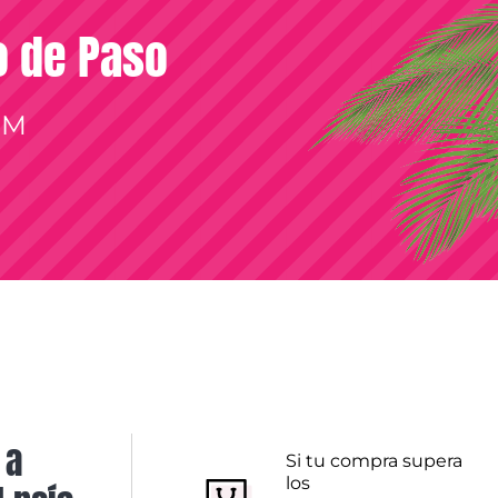
so de Paso
OM
 a
Si tu compra supera
los