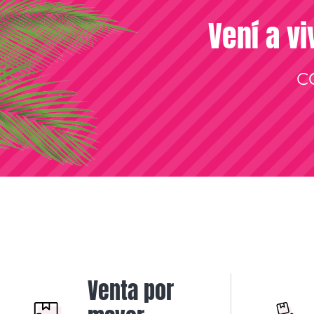
Vení a vi
C
Venta por