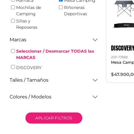
Hamaca
Mesa Camping
Mochilas de
Riñoneras
Camping
Deportivas
Sillas y
Reposeras
Marcas
DISCOVER
Seleccionar / Desmarcar TODAS las
MARCAS
20P-17888
Mesa Camp
DISCOVERY
$47.900,0
Talles / Tamaños
Colores / Modelos
APLICAR FILTROS