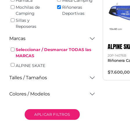
Hamaca
Mesa Camping
Mochilas de
Riñoneras
Camping
Deportivas
Sillas y
Reposeras
Marcas
ALPINE SK
Seleccionar / Desmarcar TODAS las
MARCAS
20P-14076B
Riñonera 
ALPINE SKATE
$7.600,00
Talles / Tamaños
Colores / Modelos
APLICAR FILTROS