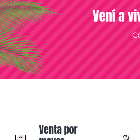
Vení a vi
C
Venta por