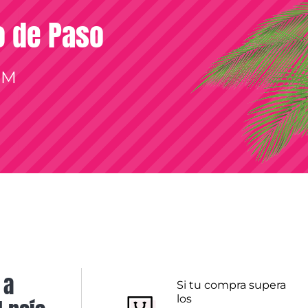
so de Paso
OM
 a
Si tu compra supera
los