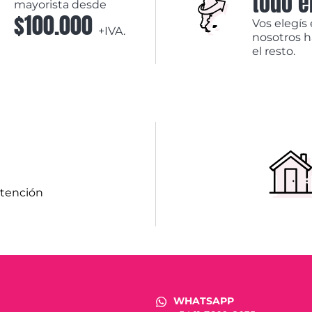
todo e
mayorista desde
$100.000
Vos elegís 
+IVA.
nosotros 
el resto.
atención
WHATSAPP