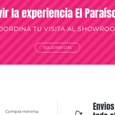
vir la experiencia El Paraí
OORDINÁ TU VISITA AL SHOWRO
SOLICITAR CITA
Envios
Compra mínima