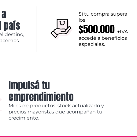
 a
Si tu compra supera
los
l país
$500.000
+IVA
el destino,
accedé a beneficios
hacemos
especiales.
Impulsá tu
emprendimiento
Miles de productos, stock actualizado y
precios mayoristas que acompañan tu
crecimiento.