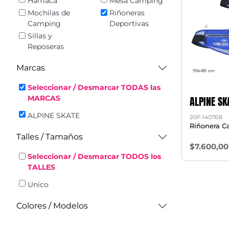
Hamaca
Mesa Camping
Mochilas de
Riñoneras
Camping
Deportivas
Sillas y
Reposeras
Marcas
Seleccionar / Desmarcar TODAS las
ALPINE SK
MARCAS
ALPINE SKATE
20P-14076B
Riñonera 
Talles / Tamaños
$7.600,00
Seleccionar / Desmarcar TODOS los
TALLES
Unico
Colores / Modelos