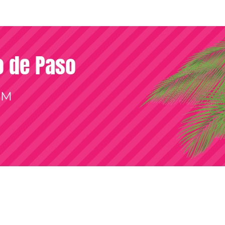
so de Paso
OM