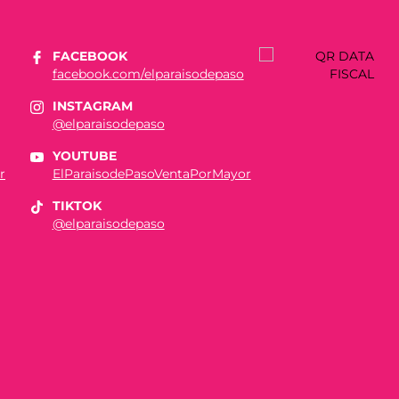
FACEBOOK
facebook.com/elparaisodepaso
INSTAGRAM
@elparaisodepaso
YOUTUBE
r
ElParaisodePasoVentaPorMayor
TIKTOK
@elparaisodepaso