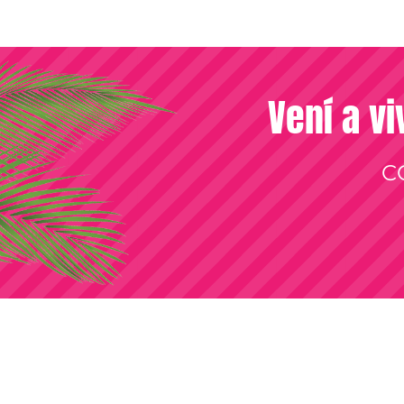
Vení a vi
C