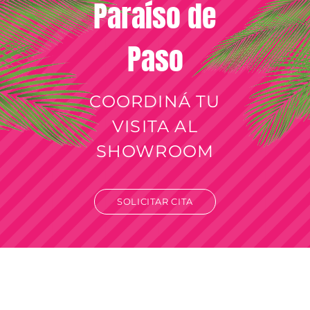
Paraíso de
Paso
COORDINÁ TU
VISITA AL
SHOWROOM
SOLICITAR CITA