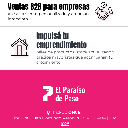
Ventas B2B para empresas
Asesoramiento personalizado y atención
inmediata.
Impulsá tu
emprendimiento
Miles de productos, stock actualizado y
precios mayoristas que acompañan tu
crecimiento.
PickUp
ONCE
:
Tte. Gral. Juan Domingo Perón 2809 4 E CABA | C.P.
1028