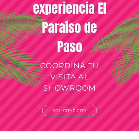
experiencia El
Paraíso de
Paso
COORDINÁ TU
VISITA AL
SHOWROOM
SOLICITAR CITA