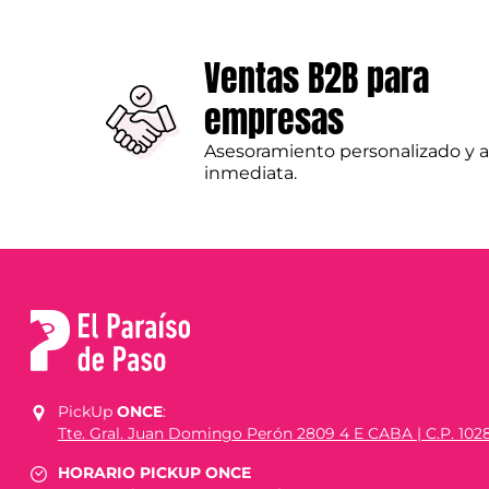
Ventas B2B para
empresas
Asesoramiento personalizado y 
inmediata.
PickUp
ONCE
:
Tte. Gral. Juan Domingo Perón 2809 4 E CABA | C.P. 102
HORARIO PICKUP ONCE