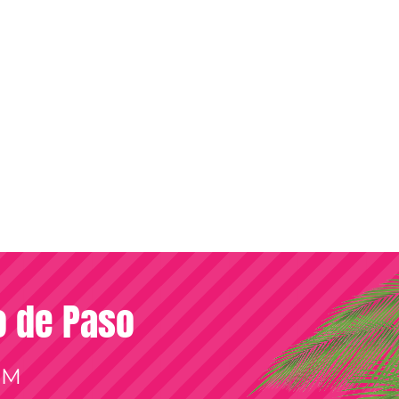
so de Paso
OM