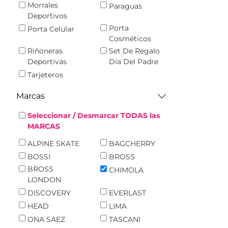
Morrales
Paraguas
Deportivos
Porta
Porta Celular
Cosméticos
Riñoneras
Set De Regalo
Deportivas
Día Del Padre
Tarjeteros
Marcas
Seleccionar / Desmarcar TODAS las
MARCAS
ALPINE SKATE
BAGCHERRY
BOSSI
BROSS
BROSS
CHIMOLA
LONDON
DISCOVERY
EVERLAST
HEAD
LIMA
ONA SAEZ
TASCANI