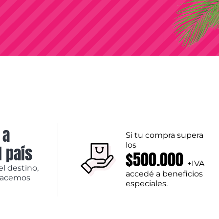
 a
Si tu compra supera
los
l país
$500.000
+IVA
el destino,
accedé a beneficios
hacemos
especiales.