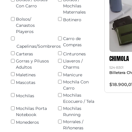
Con Carro
Mochilas
Maternales
Bolsos/
Botinero
Canastos
Playeros
Carro de
Compras
Capelinas/Sombreros
Carteras
Cinturones
CHIMOLA
Gorras y Pilusos
Llaveros /
Adultos
Charms
524-B301
Billetera C
Maletines
Manicure
Mochila Con
Mascotas
$18.900,0
Carro
Mochilas
Mochilas
Ecocuero / Tela
Mochilas Porta
Mochilas
Notebook
Running
Morrales /
Monederos
Riñoneras