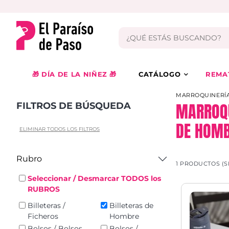
🎁 DÍA DE LA NIÑEZ 🎁
CATÁLOGO
REMA
MARROQUINERÍA
MARROQU
FILTROS DE BÚSQUEDA
DE HOMB
ELIMINAR TODOS LOS FILTROS
Rubro
1 PRODUCTOS (S
Seleccionar / Desmarcar TODOS los
RUBROS
Billeteras /
Billeteras de
Ficheros
Hombre
Bolsos / Bolsos
Bolsos /