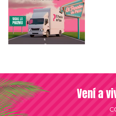
Vení a vi
C