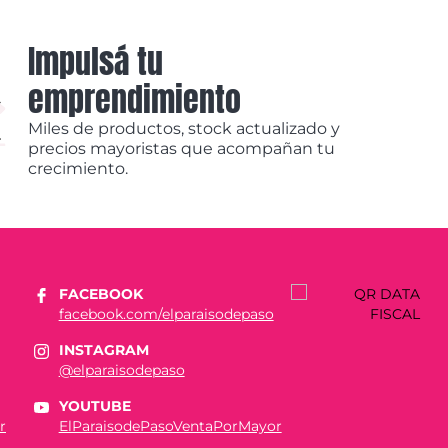
Impulsá tu
emprendimiento
Miles de productos, stock actualizado y
precios mayoristas que acompañan tu
crecimiento.
FACEBOOK
facebook.com/elparaisodepaso
INSTAGRAM
@elparaisodepaso
YOUTUBE
r
ElParaisodePasoVentaPorMayor