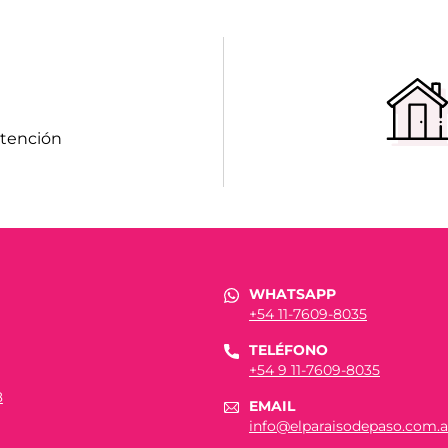
atención
WHATSAPP
+54 11-7609-8035
TELÉFONO
+54 9 11-7609-8035
8
EMAIL
info@elparaisodepaso.com.a