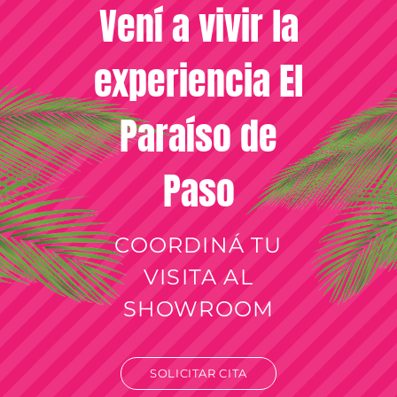
Vení a vivir la
experiencia El
Paraíso de
Paso
COORDINÁ TU
VISITA AL
SHOWROOM
SOLICITAR CITA