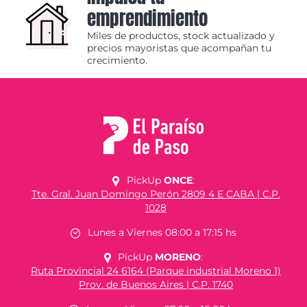
emprendimiento
Miles de productos, stock actualizado y
precios mayoristas que acompañan tu
crecimiento.
PickUp
ONCE
:
Tte. Gral. Juan Domingo Perón 2809 4 E CABA | C.P.
1028
Lunes a Viernes 08:00 a 17:15 hs
PickUp
MORENO
:
Ruta Provincial 24 6164 (Parque industrial Moreno 1)
Prov. de Buenos Aires | C.P. 1740