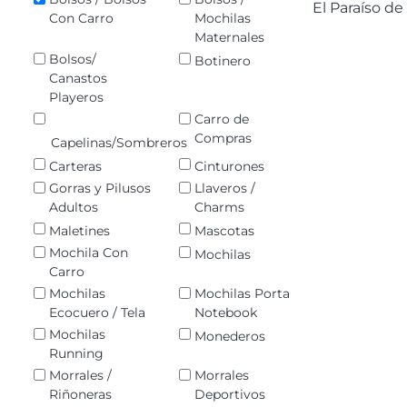
El Paraíso d
Con Carro
Mochilas
Maternales
Bolsos/
Botinero
Canastos
Playeros
Carro de
Compras
Capelinas/Sombreros
Carteras
Cinturones
Gorras y Pilusos
Llaveros /
Adultos
Charms
Maletines
Mascotas
Mochila Con
Mochilas
Carro
Mochilas
Mochilas Porta
Ecocuero / Tela
Notebook
Mochilas
Monederos
Running
Morrales /
Morrales
Riñoneras
Deportivos