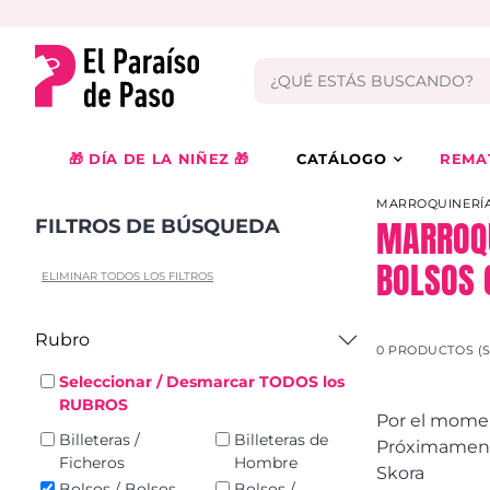
🎁 DÍA DE LA NIÑEZ 🎁
CATÁLOGO
REMA
MARROQUINERÍA
MARROQU
FILTROS DE BÚSQUEDA
BOLSOS 
ELIMINAR TODOS LOS FILTROS
Rubro
0 PRODUCTOS (
Seleccionar / Desmarcar TODOS los
RUBROS
Por el momen
Billeteras /
Billeteras de
Próximamente
Ficheros
Hombre
Skora
Bolsos / Bolsos
Bolsos /