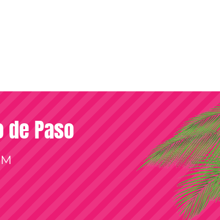
so de Paso
OM