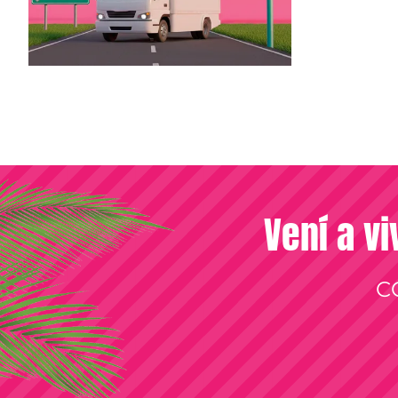
Vení a vi
C