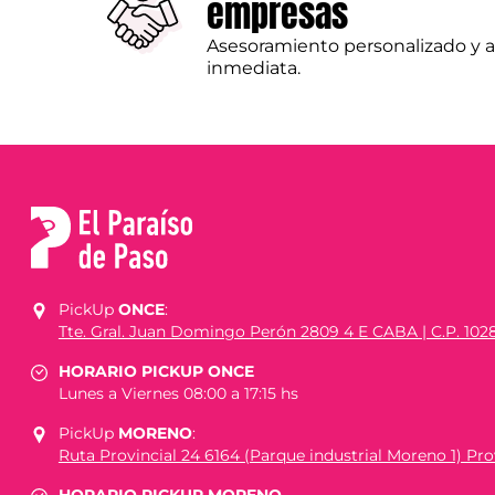
empresas
Asesoramiento personalizado y 
inmediata.
PickUp
ONCE
:
Tte. Gral. Juan Domingo Perón 2809 4 E CABA | C.P. 102
HORARIO PICKUP ONCE
Lunes a Viernes 08:00 a 17:15 hs
PickUp
MORENO
:
Ruta Provincial 24 6164 (Parque industrial Moreno 1) Prov