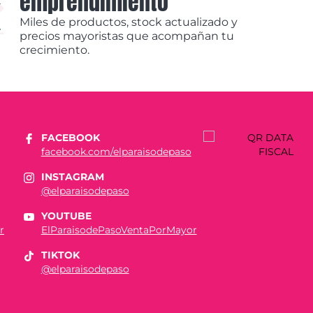
emprendimiento
Miles de productos, stock actualizado y
precios mayoristas que acompañan tu
crecimiento.
FACEBOOK
facebook.com/elparaisodepaso
INSTAGRAM
@elparaisodepaso
YOUTUBE
r
ElParaisodePasoVentaPorMayor
TIKTOK
@elparaisodepaso