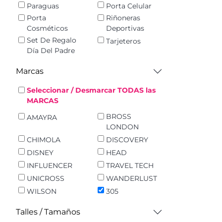
Paraguas
Porta Celular
Porta
Riñoneras
Cosméticos
Deportivas
Set De Regalo
Tarjeteros
Día Del Padre
Marcas
Seleccionar / Desmarcar TODAS las
MARCAS
BROSS
AMAYRA
LONDON
CHIMOLA
DISCOVERY
DISNEY
HEAD
INFLUENCER
TRAVEL TECH
UNICROSS
WANDERLUST
WILSON
305
Talles / Tamaños