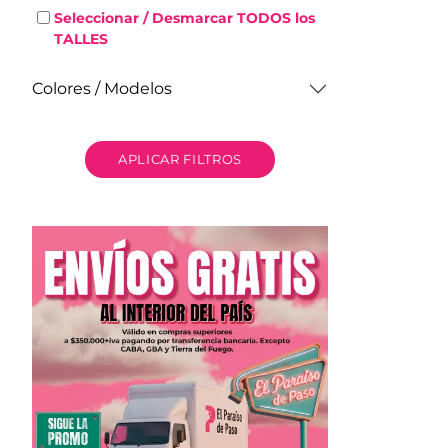
Seleccionar / Desmarcar TODOS los
TALLES
Colores / Modelos
APLICAR FILTROS