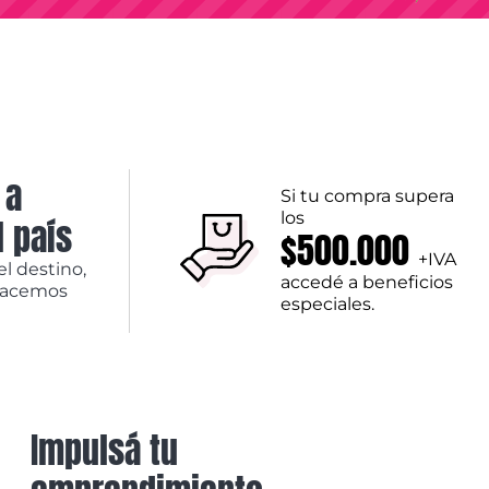
 a
Si tu compra supera
los
l país
$500.000
+IVA
el destino,
accedé a beneficios
hacemos
especiales.
Impulsá tu