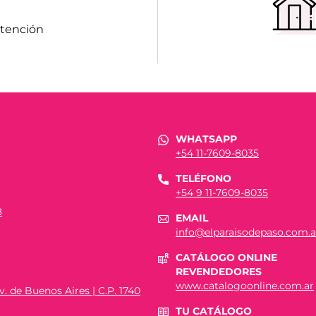
atención
WHATSAPP
+54 11-7609-8035
TELÉFONO
+54 9 11-7609-8035
8
EMAIL
info@elparaisodepaso.com.a
CATÁLOGO ONLINE
REVENDEDORES
www.catalogoonline.com.ar
. de Buenos Aires | C.P. 1740
TU CATÁLOGO