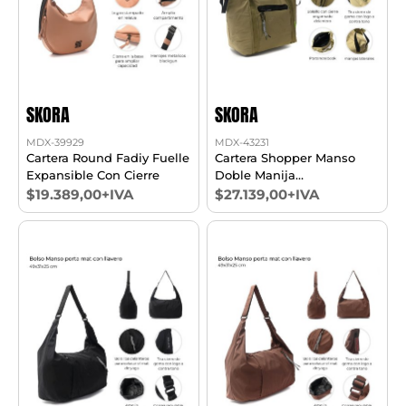
SKORA
SKORA
MDX-39929
MDX-43231
Cartera Round Fadiy Fuelle
Cartera Shopper Manso
Expansible Con Cierre
Doble Manija
Portanotebook
$19.389,00+IVA
$27.139,00+IVA