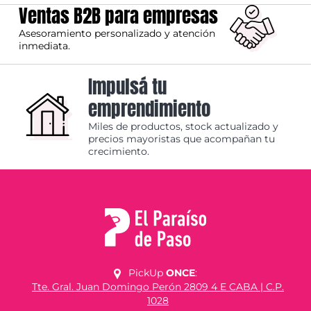
Ventas B2B para empresas
Asesoramiento personalizado y atención
inmediata.
Impulsá tu
emprendimiento
Miles de productos, stock actualizado y
precios mayoristas que acompañan tu
crecimiento.
PickUp
ONCE
:
Tte. Gral. Juan Domingo Perón 2809 4 E CABA | C.P.
1028