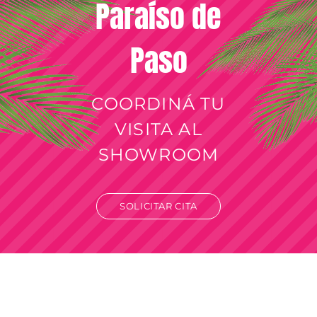
Paraíso de
Paso
COORDINÁ TU
VISITA AL
SHOWROOM
SOLICITAR CITA