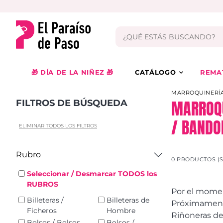
🎁 DÍA DE LA NIÑEZ 🎁
CATÁLOGO
REMA
MARROQUINERÍA
MARROQU
FILTROS DE BÚSQUEDA
/ BANDO
ELIMINAR TODOS LOS FILTROS
Rubro
0 PRODUCTOS (
Seleccionar / Desmarcar TODOS los
RUBROS
Por el momen
Billeteras /
Billeteras de
Próximamente
Ficheros
Hombre
Riñoneras de
Bolsos / Bolsos
Bolsos /