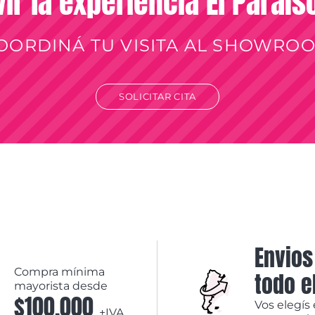
vir la experiencia El Paraí
OORDINÁ TU VISITA AL SHOWRO
SOLICITAR CITA
Envios
Compra mínima
todo e
mayorista desde
$100.000
Vos elegís 
+IVA.