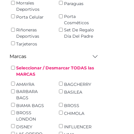
Morrales
Paraguas
Deportivos
Porta
Porta Celular
Cosméticos
Riñoneras
Set De Regalo
Deportivas
Día Del Padre
Tarjeteros
Marcas
Seleccionar / Desmarcar TODAS las
MARCAS
AMAYRA
BAGCHERRY
BARBARA
BASILEA
BAGS
BIAMA BAGS
BROSS
BROSS
CHIMOLA
LONDON
DISNEY
INFLUENCER