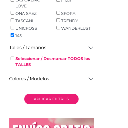
LAS OREIRO
LIMA
LOVE
ONA SAEZ
SKORA
TASCANI
TRENDY
UNICROSS
WANDERLUST
145
Talles / Tamaños
Seleccionar / Desmarcar TODOS los
TALLES
Colores / Modelos
APLICAR FILTROS