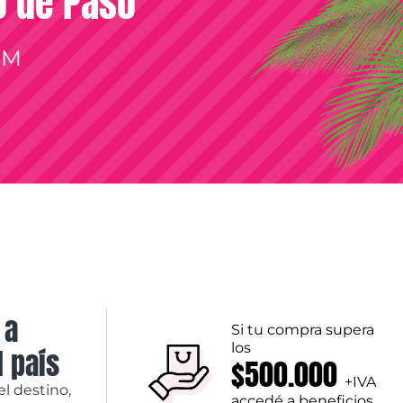
so de Paso
OM
 a
Si tu compra supera
los
l país
$500.000
+IVA
el destino,
accedé a beneficios