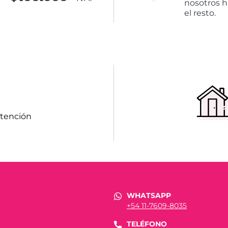
nosotros 
el resto.
atención
WHATSAPP
+54 11-7609-8035
TELÉFONO