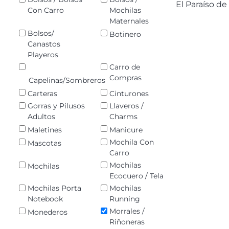
El Paraíso d
Con Carro
Mochilas
Maternales
Bolsos/
Botinero
Canastos
Playeros
Carro de
Compras
Capelinas/Sombreros
Carteras
Cinturones
Gorras y Pilusos
Llaveros /
Adultos
Charms
Maletines
Manicure
Mochila Con
Mascotas
Carro
Mochilas
Mochilas
Ecocuero / Tela
Mochilas Porta
Mochilas
Notebook
Running
Morrales /
Monederos
Riñoneras