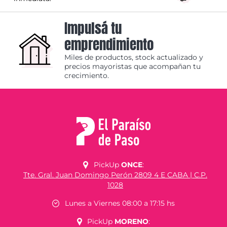
Impulsá tu
emprendimiento
Miles de productos, stock actualizado y
precios mayoristas que acompañan tu
crecimiento.
PickUp
ONCE
:
Tte. Gral. Juan Domingo Perón 2809 4 E CABA | C.P.
1028
Lunes a Viernes 08:00 a 17:15 hs
PickUp
MORENO
: