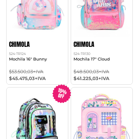
CHIMOLA
CHIMOLA
524-TR124
524-TR130
Mochila 16" Bunny
Mochila 17" Cloud
$53.500,03+IVA
$48.500,03+IVA
$45.475,03+IVA
$41.225,03+IVA
15%
OFF