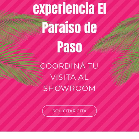
experiencia El
Paraíso de
Paso
COORDINÁ TU
VISITA AL
SHOWROOM
SOLICITAR CITA