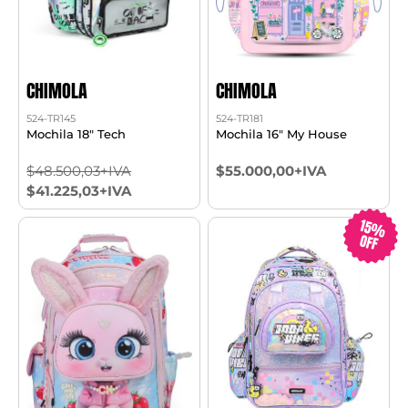
CHIMOLA
CHIMOLA
524-TR145
524-TR181
Mochila 18" Tech
Mochila 16" My House
$48.500,03+IVA
$55.000,00+IVA
$41.225,03+IVA
15%
OFF