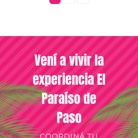
Vení a vivir la
experiencia El
Paraíso de
Paso
COORDINÁ TU