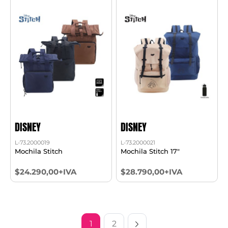
DISNEY
DISNEY
L-73.2000019
L-73.2000021
Mochila Stitch
Mochila Stitch 17"
$24.290,00+IVA
$28.790,00+IVA
1
2