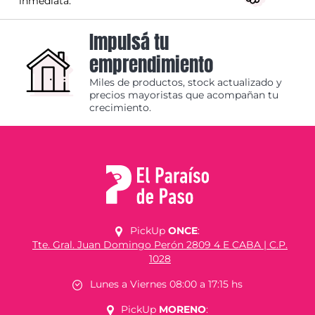
inmediata.
Impulsá tu
emprendimiento
Miles de productos, stock actualizado y
precios mayoristas que acompañan tu
crecimiento.
PickUp
ONCE
:
Tte. Gral. Juan Domingo Perón 2809 4 E CABA | C.P.
1028
Lunes a Viernes 08:00 a 17:15 hs
PickUp
MORENO
: