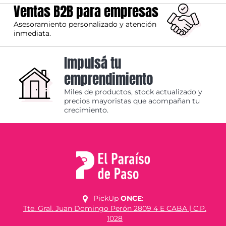
Ventas B2B para empresas
Asesoramiento personalizado y atención
inmediata.
Impulsá tu
emprendimiento
Miles de productos, stock actualizado y
precios mayoristas que acompañan tu
crecimiento.
PickUp
ONCE
:
Tte. Gral. Juan Domingo Perón 2809 4 E CABA | C.P.
1028