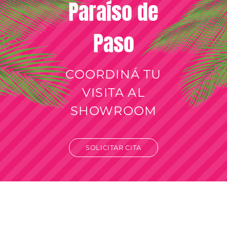
Paraíso de
Paso
COORDINÁ TU
VISITA AL
SHOWROOM
SOLICITAR CITA