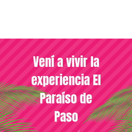
Vení a vivir la
experiencia El
Paraíso de
Paso