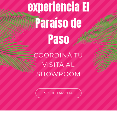
experiencia El
Paraíso de
Paso
COORDINÁ TU
VISITA AL
SHOWROOM
SOLICITAR CITA