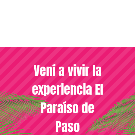
Vení a vivir la
experiencia El
Paraíso de
Paso