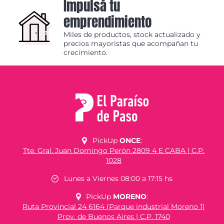
Impulsá tu
emprendimiento
Miles de productos, stock actualizado y
precios mayoristas que acompañan tu
crecimiento.
PickUp
ONCE
:
Tte. Gral. Juan Domingo Perón 2809 4 E CABA | C.P.
1028
Lunes a Viernes 08:00 a 17:15 hs
PickUp
MORENO
:
Ruta Provincial 24 6164 (Parque industrial Moreno 1)
Prov. de Buenos Aires | C.P. 1740