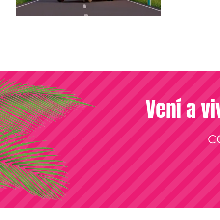
Vení a vi
C