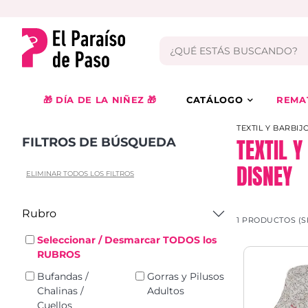
🎁 DÍA DE LA NIÑEZ 🎁
CATÁLOGO
REMA
TEXTIL Y BARBIJ
TEXTIL 
FILTROS DE BÚSQUEDA
DISNEY
ELIMINAR TODOS LOS FILTROS
Rubro
1 PRODUCTOS (S
Seleccionar / Desmarcar TODOS los
RUBROS
Bufandas /
Gorras y Pilusos
Chalinas /
Adultos
Cuellos