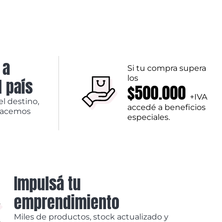
 a
Si tu compra supera
los
l país
$500.000
+IVA
el destino,
accedé a beneficios
hacemos
especiales.
Impulsá tu
emprendimiento
Miles de productos, stock actualizado y