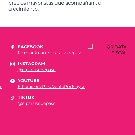
precios mayoristas que acompañan tu
crecimiento.
FACEBOOK
facebook.com/elparaisodepaso
INSTAGRAM
@elparaisodepaso
YOUTUBE
r
ElParaisodePasoVentaPorMayor
TIKTOK
@elparaisodepaso