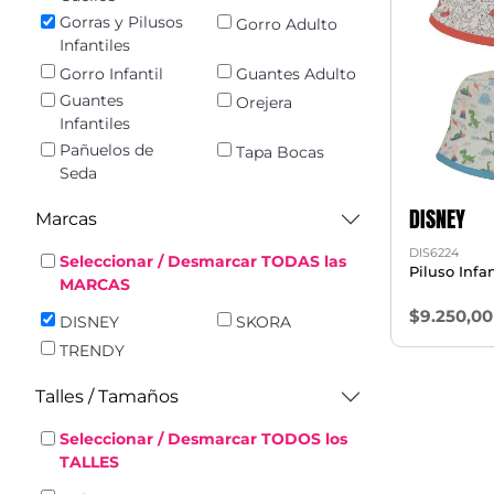
Gorras y Pilusos
Gorro Adulto
Infantiles
Gorro Infantil
Guantes Adulto
Guantes
Orejera
Infantiles
Pañuelos de
Tapa Bocas
Seda
DISNEY
Marcas
DIS6224
Seleccionar / Desmarcar TODAS las
Piluso Infan
MARCAS
$9.250,00
DISNEY
SKORA
TRENDY
Talles / Tamaños
Seleccionar / Desmarcar TODOS los
TALLES