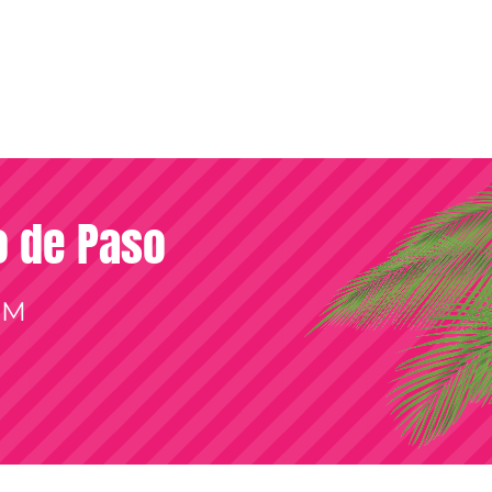
so de Paso
OM