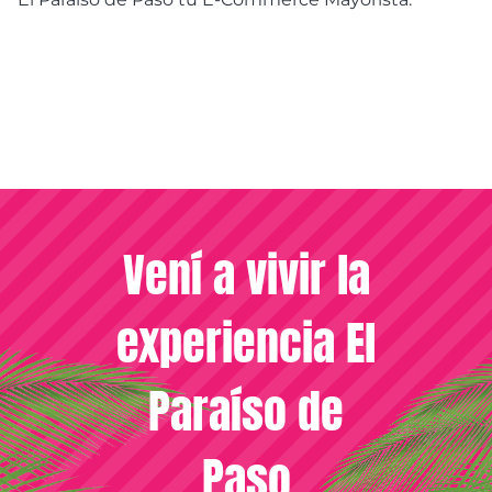
Vení a vivir la
experiencia El
Paraíso de
Paso