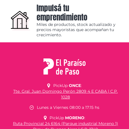
Impulsá tu
emprendimiento
Miles de productos, stock actualizado y
precios mayoristas que acompañan tu
crecimiento.
PickUp
ONCE
:
Tte. Gral. Juan Domingo Perón 2809 4 E CABA | C.P.
1028
Lunes a Viernes 08:00 a 17:15 hs
PickUp
MORENO
:
Ruta Provincial 24 6164 (Parque industrial Moreno 1)