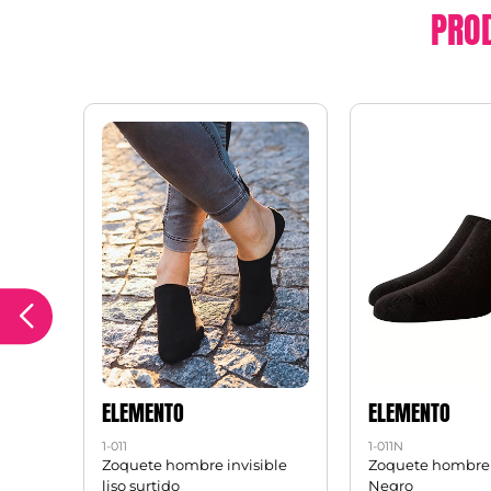
PRO
ELEMENTO
ELEMENTO
1-011
1-011N
tico -
Zoquete hombre invisible
Zoquete hombre 
liso surtido
Negro