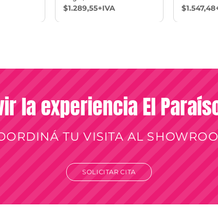
TOALLA -
$1.289,55+IVA
$1.547,48
vir la experiencia El Paraí
OORDINÁ TU VISITA AL SHOWRO
SOLICITAR CITA