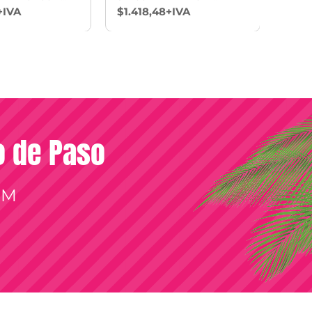
HOMBRE
+IVA
$1.418,48+IVA
$1.4
so de Paso
OM