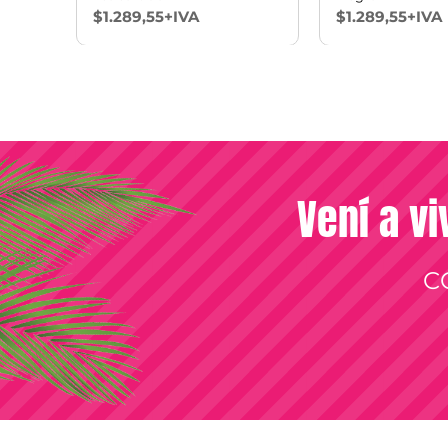
$1.289,55+IVA
$1.289,55+IVA
Vení a vi
C