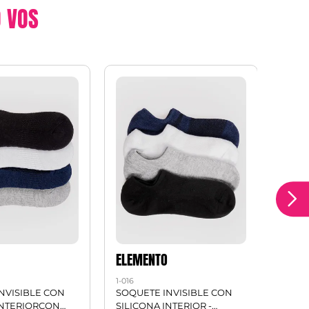
 VOS
O
ELEMENTO
ELE
1-016
1-102
NVISIBLE CON
SOQUETE INVISIBLE CON
Soqu
INTERIORCON
SILICONA INTERIOR -