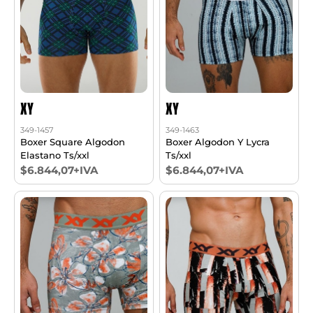
XY
XY
349-1457
349-1463
Boxer Square Algodon
Boxer Algodon Y Lycra
Elastano Ts/xxl
Ts/xxl
$6.844,07+IVA
$6.844,07+IVA