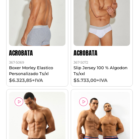
ACROBATA
ACROBATA
367-5069
367-5072
Boxer Morley Elastico
Slip Jersey 100 % Algodon
Personalizado Ts/xl
Ts/xxl
$6.323,85+IVA
$5.733,00+IVA