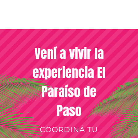
Vení a vivir la
experiencia El
Paraíso de
Paso
COORDINÁ TU