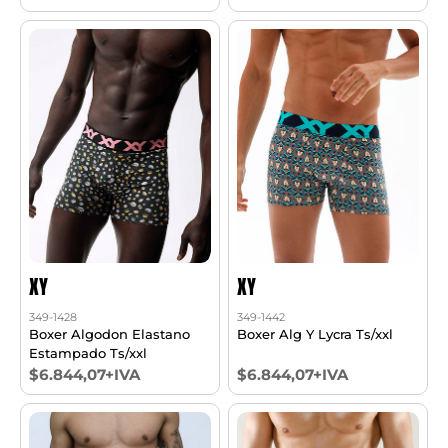
XY
XY
349-1428
349-1442
Boxer Algodon Elastano
Boxer Alg Y Lycra Ts/xxl
Estampado Ts/xxl
$6.844,07+IVA
$6.844,07+IVA