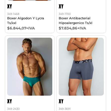
XY
XY
349-1468
349-1700
Boxer Algodon Y Lycra
Boxer Antibacterial
Ts/xxl
Hipoalergenico Ts/xl
$6.844,07+IVA
$7.834,86+IVA
XY
XY
349-2430
349-3691