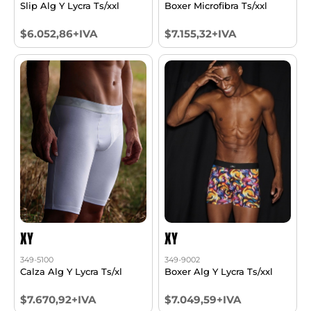
Slip Alg Y Lycra Ts/xxl
Boxer Microfibra Ts/xxl
$6.052,86+IVA
$7.155,32+IVA
XY
XY
349-5100
349-9002
Calza Alg Y Lycra Ts/xl
Boxer Alg Y Lycra Ts/xxl
$7.670,92+IVA
$7.049,59+IVA