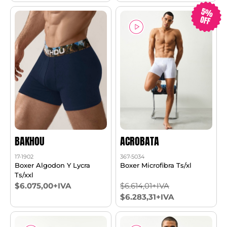
5%
OFF
BAKHOU
ACROBATA
17-1902
367-5034
Boxer Algodon Y Lycra
Boxer Microfibra Ts/xl
Ts/xxl
$6.075,00+IVA
$6.614,01+IVA
$6.283,31+IVA